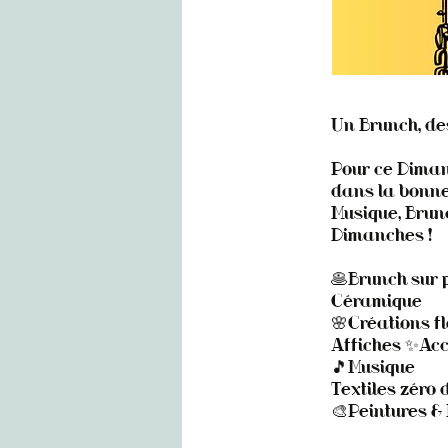
Un Brunch, de
Pour ce Diman
dans la bonne
Musique, Brunc
Dimanches !
🥞Brunch sur 
Céramique
🌸Créations fl
Affiches ✨Acc
🎵Musique
Textiles zéro 
🎨Peintures & 