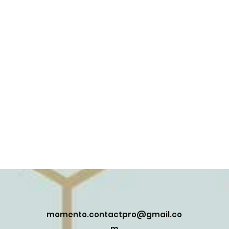
momento.contactpro@gmail.co
m