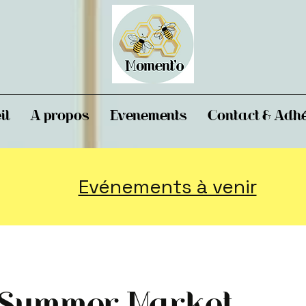
il
A propos
Evenements
Contact & Adh
Evénements à venir
 Summer Market